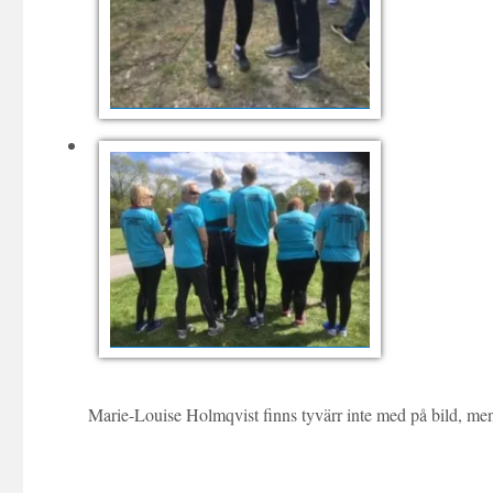
Cissi, Håkan Johansson
Marie-Louise Holmqvist finns tyvärr inte med på bild, men
PR för Posttrampen i Malmö
190914