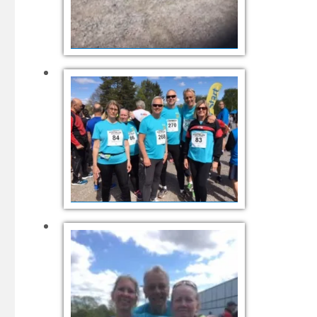
Start
Fr v Annika Aronsson, Marie
Berg, Anders Lindqvist, Lars
Persson, Bengt Carlsson, Anita
Rasmusson