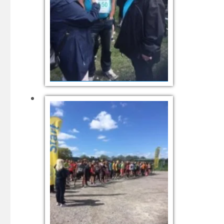
Fr v Cecilia Pålsson, Kjell F
Johansson, Ann-Marie Tofft