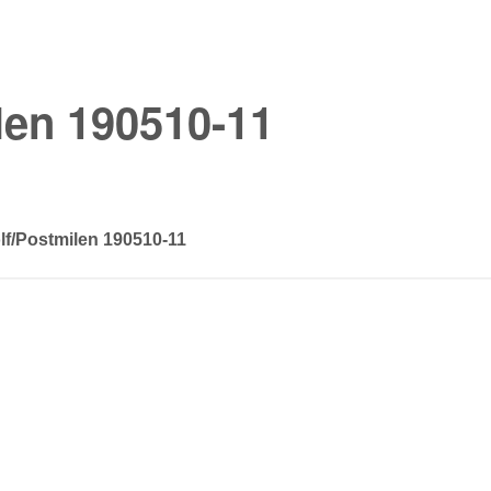
len 190510-11
f/Postmilen 190510-11