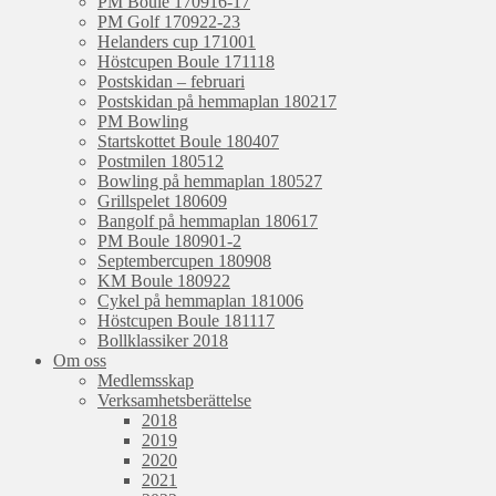
PM Boule 170916-17
PM Golf 170922-23
Helanders cup 171001
Höstcupen Boule 171118
Postskidan – februari
Postskidan på hemmaplan 180217
PM Bowling
Startskottet Boule 180407
Postmilen 180512
Bowling på hemmaplan 180527
Grillspelet 180609
Bangolf på hemmaplan 180617
PM Boule 180901-2
Septembercupen 180908
KM Boule 180922
Cykel på hemmaplan 181006
Höstcupen Boule 181117
Bollklassiker 2018
Om oss
Medlemsskap
Verksamhetsberättelse
2018
2019
2020
2021