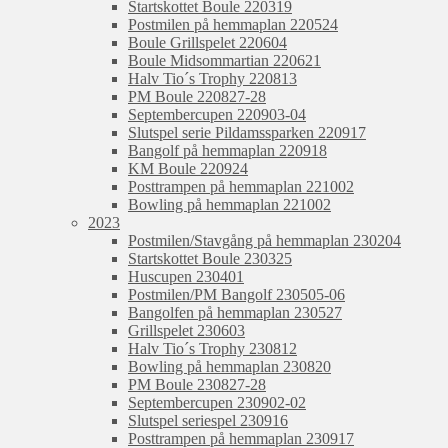
Startskottet Boule 220319
Postmilen på hemmaplan 220524
Boule Grillspelet 220604
Boule Midsommartian 220621
Halv Tio´s Trophy 220813
PM Boule 220827-28
Septembercupen 220903-04
Slutspel serie Pildamssparken 220917
Bangolf på hemmaplan 220918
KM Boule 220924
Posttrampen på hemmaplan 221002
Bowling på hemmaplan 221002
2023
Postmilen/Stavgång på hemmaplan 230204
Startskottet Boule 230325
Huscupen 230401
Postmilen/PM Bangolf 230505-06
Bangolfen på hemmaplan 230527
Grillspelet 230603
Halv Tio´s Trophy 230812
Bowling på hemmaplan 230820
PM Boule 230827-28
Septembercupen 230902-02
Slutspel seriespel 230916
Posttrampen på hemmaplan 230917