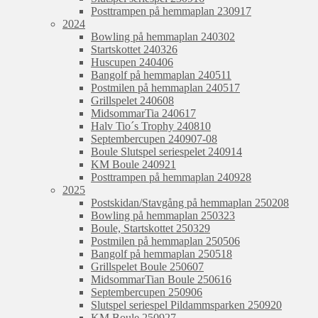
Posttrampen på hemmaplan 230917
2024
Bowling på hemmaplan 240302
Startskottet 240326
Huscupen 240406
Bangolf på hemmaplan 240511
Postmilen på hemmaplan 240517
Grillspelet 240608
MidsommarTia 240617
Halv Tio´s Trophy 240810
Septembercupen 240907-08
Boule Slutspel seriespelet 240914
KM Boule 240921
Posttrampen på hemmaplan 240928
2025
Postskidan/Stavgång på hemmaplan 250208
Bowling på hemmaplan 250323
Boule, Startskottet 250329
Postmilen på hemmaplan 250506
Bangolf på hemmaplan 250518
Grillspelet Boule 250607
MidsommarTian Boule 250616
Septembercupen 250906
Slutspel seriespel Pildammsparken 250920
KM Boule 250927