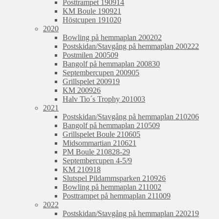
Posttrampet 190914
KM Boule 190921
Höstcupen 191020
2020
Bowling på hemmaplan 200202
Postskidan/Stavgång på hemmaplan 200222
Postmilen 200509
Bangolf på hemmaplan 200830
Septembercupen 200905
Grillspelet 200919
KM 200926
Halv Tio´s Trophy 201003
2021
Postskidan/Stavgång på hemmaplan 210206
Bangolf på hemmaplan 210509
Grillspelet Boule 210605
Midsommartian 210621
PM Boule 210828-29
Septembercupen 4-5/9
KM 210918
Slutspel Pildammsparken 210926
Bowling på hemmaplan 211002
Posttrampet på hemmaplan 211009
2022
Postskidan/Stavgång på hemmaplan 220219