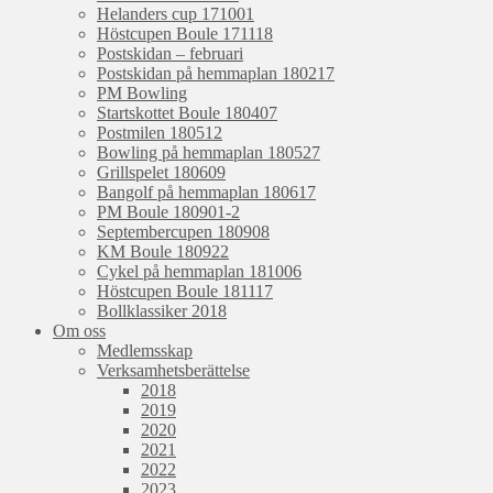
Helanders cup 171001
Höstcupen Boule 171118
Postskidan – februari
Postskidan på hemmaplan 180217
PM Bowling
Startskottet Boule 180407
Postmilen 180512
Bowling på hemmaplan 180527
Grillspelet 180609
Bangolf på hemmaplan 180617
PM Boule 180901-2
Septembercupen 180908
KM Boule 180922
Cykel på hemmaplan 181006
Höstcupen Boule 181117
Bollklassiker 2018
Om oss
Medlemsskap
Verksamhetsberättelse
2018
2019
2020
2021
2022
2023