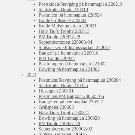
Postskidan/Stavgång på hemmaplan 220219
Startskottet Boule 220319
Postmilen på hemmaplan 220524
Boule Grillspelet 220604
Boule Midsommartian 220621
Halv Tio´s Trophy 220813
PM Boule 220827-28
Septembercupen 220903-04
Slutspel serie Pildamssparken 220917
Bangolf på hemmaplan 220918
KM Boule 220924
Posttrampen på hemmaplan 221002
Bowling på hemmaplan 221002
2023
Postmilen/Stavgång på hemmaplan 230204
Startskottet Boule 230325
Huscupen 230401
Postmilen/PM Bangolf 230505-06
Bangolfen på hemmaplan 230527
Grillspelet 230603
Halv Tio´s Trophy 230812
Bowling på hemmaplan 230820
PM Boule 230827-28
Septembercupen 230902-02
Slutspel seriespel 230916