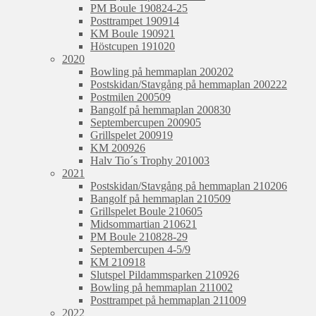
PM Boule 190824-25
Posttrampet 190914
KM Boule 190921
Höstcupen 191020
2020
Bowling på hemmaplan 200202
Postskidan/Stavgång på hemmaplan 200222
Postmilen 200509
Bangolf på hemmaplan 200830
Septembercupen 200905
Grillspelet 200919
KM 200926
Halv Tio´s Trophy 201003
2021
Postskidan/Stavgång på hemmaplan 210206
Bangolf på hemmaplan 210509
Grillspelet Boule 210605
Midsommartian 210621
PM Boule 210828-29
Septembercupen 4-5/9
KM 210918
Slutspel Pildammsparken 210926
Bowling på hemmaplan 211002
Posttrampet på hemmaplan 211009
2022