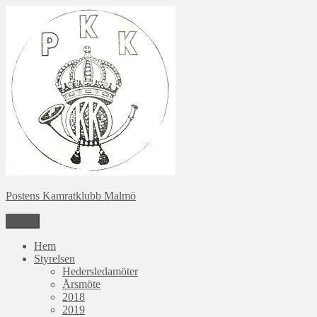
Hoppa
till
innehåll
Postens Kamratklubb Malmö
Meny
Hem
Styrelsen
Hedersledamöter
Årsmöte
2018
2019