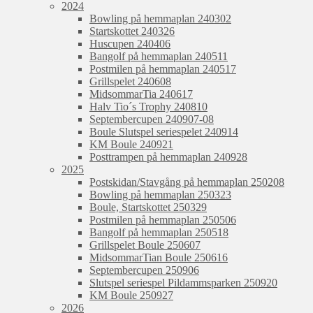
2024
Bowling på hemmaplan 240302
Startskottet 240326
Huscupen 240406
Bangolf på hemmaplan 240511
Postmilen på hemmaplan 240517
Grillspelet 240608
MidsommarTia 240617
Halv Tio´s Trophy 240810
Septembercupen 240907-08
Boule Slutspel seriespelet 240914
KM Boule 240921
Posttrampen på hemmaplan 240928
2025
Postskidan/Stavgång på hemmaplan 250208
Bowling på hemmaplan 250323
Boule, Startskottet 250329
Postmilen på hemmaplan 250506
Bangolf på hemmaplan 250518
Grillspelet Boule 250607
MidsommarTian Boule 250616
Septembercupen 250906
Slutspel seriespel Pildammsparken 250920
KM Boule 250927
2026