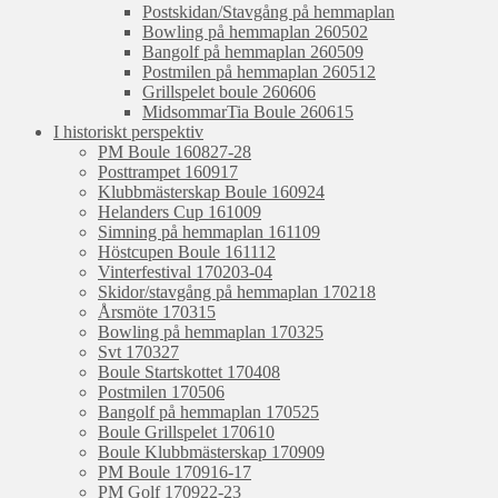
Postskidan/Stavgång på hemmaplan
Bowling på hemmaplan 260502
Bangolf på hemmaplan 260509
Postmilen på hemmaplan 260512
Grillspelet boule 260606
MidsommarTia Boule 260615
I historiskt perspektiv
PM Boule 160827-28
Posttrampet 160917
Klubbmästerskap Boule 160924
Helanders Cup 161009
Simning på hemmaplan 161109
Höstcupen Boule 161112
Vinterfestival 170203-04
Skidor/stavgång på hemmaplan 170218
Årsmöte 170315
Bowling på hemmaplan 170325
Svt 170327
Boule Startskottet 170408
Postmilen 170506
Bangolf på hemmaplan 170525
Boule Grillspelet 170610
Boule Klubbmästerskap 170909
PM Boule 170916-17
PM Golf 170922-23