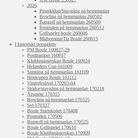
2026
Postskidan/Stavgång på hemmaplan
Bowling på hemmaplan 260502
Bangolf på hemmaplan 260509
Postmilen på hemmaplan 260512
Grillspelet boule 260606
MidsommarTia Boule 260615
I historiskt perspektiv
PM Boule 160827-28
Posttrampet 160917
Klubbmästerskap Boule 160924
Helanders Cup 161009
Simning på hemmaplan 161109
Höstcupen Boule 161112
Vinterfestival 170203-04
Skidor/stavgång på hemmaplan 170218
Årsmöte 170315
Bowling på hemmaplan 170325
Svt 170327
Boule Startskottet 170408
Postmilen 170506
Bangolf på hemmaplan 170525
Boule Grillspelet 170610
Boule Klubbmästerskap 170909