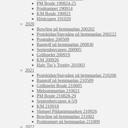
PM Boule 190824-25
Posttrampet 190914
KM Boule 190921
Höstcupen 191020
2020
Bowling på hemmaplan 200202
Postskidan/Stavgång på hemmaplan 200222
Postmilen 200509
Bangolf på hemmaplan 200830
Septembercupen 200905
Grillspelet 200919
KM 200926
Halv Tio´s Trophy 201003
2021
Postskidan/Stavgång på hemmaplan 210206
Bangolf på hemmaplan 210509
Grillspelet Boule 210605
Midsommartian 210621
PM Boule 210828-29
Septembercupen 4-5/9
KM 210918
Slutspel Pildammsparken 210926
Bowling på hemmaplan 211002
Posttrampet på hemmaplan 211009
2022