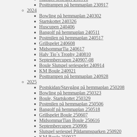
Posttrampen på hemmaplan 230917
2024
Bowling på hemmaplan 240302
Startskottet 240326
Huscupen 240406
Bangolf på hemmaplan 240511
Postmilen på hemmaplan 240517
Grillspelet 240608
MidsommarTia 240617
Halv Tio´s Trophy 240810
Septembercupen 240907-08
Boule Slutspel seriespelet 240914
KM Boule 240921
Posttrampen på hemmaplan 240928
2025
Postskidan/Stavgång på hemmaplan 250208
Bowling på hemmaplan 250323
Boule, Startskottet 250329
Postmilen på hemmaplan 250506
Bangolf på hemmaplan 250518
Grillspelet Boule 250607
MidsommarTian Boule 250616
Septembercupen 250906
Slutspel seriespel Pildammsparken 250920
KM Boule 250927