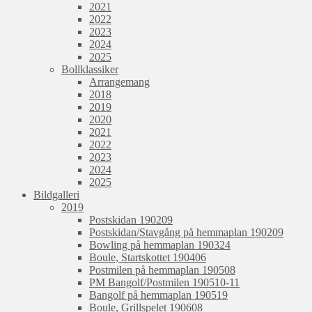
2021
2022
2023
2024
2025
Bollklassiker
Arrangemang
2018
2019
2020
2021
2022
2023
2024
2025
Bildgalleri
2019
Postskidan 190209
Postskidan/Stavgång på hemmaplan 190209
Bowling på hemmaplan 190324
Boule, Startskottet 190406
Postmilen på hemmaplan 190508
PM Bangolf/Postmilen 190510-11
Bangolf på hemmaplan 190519
Boule, Grillspelet 190608