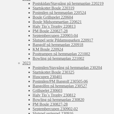
Postskidan/Stavgång på hemmaplan 220219
Startskottet Boule 220319
Postmilen på hemmaplan 220524
Boule Grillspelet 220604
Boule Midsommartian 220621
Halv Tio´s Trophy 220813
PM Boule 220827-28
Septembercupen 220903-04
Slutspel serie Pildamssparken 220917
Bangolf på hemmaplan 220918
KM Boule 220924
Posttrampen på hemmaplan 221002
Bowling på hemmaplan 221002
2023
Postmilen/Stavgång på hemmaplan 230204
Startskottet Boule 230325
Huscupen 230401
Postmilen/PM Bangolf 230505-06
Bangolfen på hemmaplan 230527
Grillspelet 230603
Halv Tio´s Trophy 230812
Bowling på hemmaplan 230820
PM Boule 230827-28
Septembercupen 230902-02
Slutspel seriespel 230916