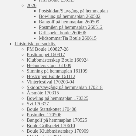
2026
Postskidan/Stavgång på hemmaplan
Bowling på hemmaplan 260502
Bangolf på hemmaplan 260509
Postmilen på hemmaplan 260512
Grillspelet boule 260606
MidsommarTia Boule 260615
I historiskt perspektiv
PM Boule 160827-28
Posttrampet 160917
Klubbmästerskap Boule 160924
Helanders Cup 161009
Simning på hemmaplan 161109
Höstcupen Boule 161112
Vinterfestival 170203-04
Skidor/stavgång på hemmaplan 170218
Årsmöte 170315
Bowling på hemmaplan 170325
Svt 170327
Boule Startskottet 170408
Postmilen 170506
Bangolf på hemmaplan 170525
Boule Grillspelet 170610
Boule Klubbmästerskap 170909