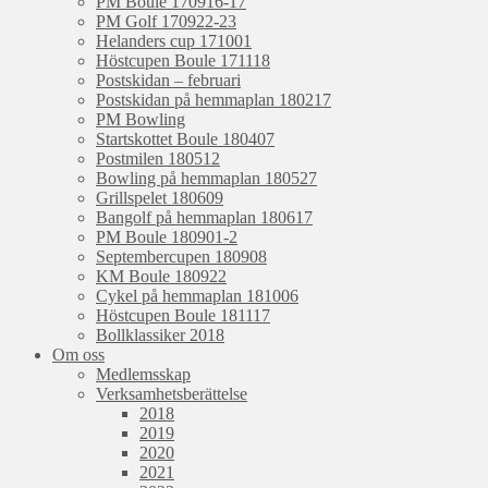
PM Boule 170916-17
PM Golf 170922-23
Helanders cup 171001
Höstcupen Boule 171118
Postskidan – februari
Postskidan på hemmaplan 180217
PM Bowling
Startskottet Boule 180407
Postmilen 180512
Bowling på hemmaplan 180527
Grillspelet 180609
Bangolf på hemmaplan 180617
PM Boule 180901-2
Septembercupen 180908
KM Boule 180922
Cykel på hemmaplan 181006
Höstcupen Boule 181117
Bollklassiker 2018
Om oss
Medlemsskap
Verksamhetsberättelse
2018
2019
2020
2021