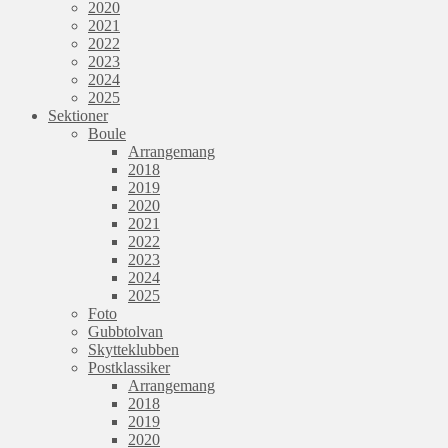
2020
2021
2022
2023
2024
2025
Sektioner
Boule
Arrangemang
2018
2019
2020
2021
2022
2023
2024
2025
Foto
Gubbtolvan
Skytteklubben
Postklassiker
Arrangemang
2018
2019
2020