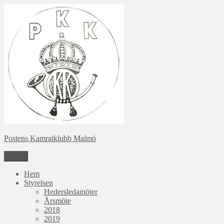
Hoppa
till
innehåll
Postens Kamratklubb Malmö
Meny
Hem
Styrelsen
Hedersledamöter
Årsmöte
2018
2019