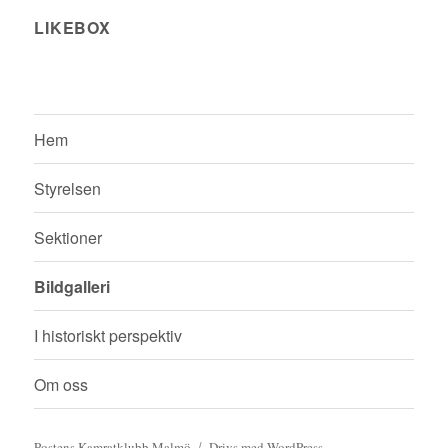
LIKEBOX
Hem
Styrelsen
Sektioner
Bildgalleri
I historiskt perspektiv
Om oss
Postens Kamratklubb Malmö
Drivs med WordPress