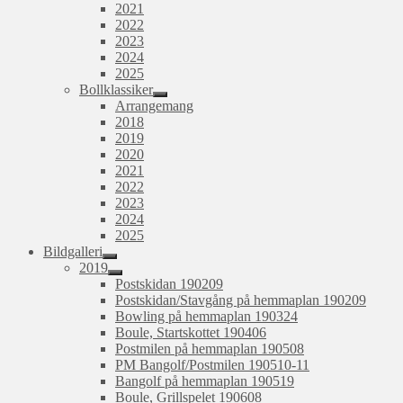
2021
2022
2023
2024
2025
Bollklassiker
expandera
Arrangemang
undermeny
2018
2019
2020
2021
2022
2023
2024
2025
Bildgalleri
expandera
2019
undermeny
expandera
Postskidan 190209
undermeny
Postskidan/Stavgång på hemmaplan 190209
Bowling på hemmaplan 190324
Boule, Startskottet 190406
Postmilen på hemmaplan 190508
PM Bangolf/Postmilen 190510-11
Bangolf på hemmaplan 190519
Boule, Grillspelet 190608