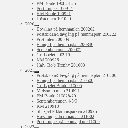
PM Boule 190824-25
Posttrampet 190914
KM Boule 190921
Höstcupen 191020
2020
expandera
Bowling på hemmaplan 200202
undermeny
Postskidan/Stavgång på hemmaplan 200222
Postmilen 200509
Bangolf på hemmaplan 200830
Septembercupen 200905
Grillspelet 200919
KM 200926
Halv Tio´s Trophy 201003
2021
expandera
Postskidan/Stavgång på hemmaplan 210206
undermeny
Bangolf på hemmaplan 210509
Grillspelet Boule 210605
Midsommartian 210621
PM Boule 210828-29
Septembercupen 4-5/9
KM 210918
Slutspel Pildammsparken 210926
Bowling på hemmaplan 211002
Posttrampet på hemmaplan 211009
2022