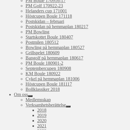
PM Boule 170916-17
PM Golf 170922-23
Helanders cup 171001
Höstcupen Boule 171118
Postskidan – februari
Postskidan på hemmaplan 180217
PM Bowling
Startskottet Boule 180407
Postmilen 180512
Bowling på hemmaplan 180527
Grillspelet 180609
Bangolf på hemmaplan 180617
PM Boule 180901-2
Septembercupen 180908
KM Boule 180922
Cykel på hemmaplan 181006
Höstcupen Boule 181117
Bollklassiker 2018
Om oss
expandera
Medlemsskap
undermeny
Verksamhetsberättelse
expandera
2018
undermeny
2019
2020
2021