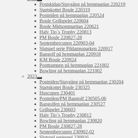
expandera
Postskidan/Stavgång på hemmaplan 220219
undermeny
Startskottet Boule 220319
Postmilen på hemmaplan 220524
Boule Grillspelet 220604
Boule Midsommartian 220621
Halv Tio´s Trophy 220813
PM Boule 220827-28
Septembercupen 220903-04
Slutspel serie Pildamssparken 220917
Bangolf på hemmaplan 220918
KM Boule 220924
Posttrampen på hemmaplan 221002
Bowling på hemmaplan 221002
2023
expandera
Postmilen/Stavgång på hemmaplan 230204
undermeny
Startskottet Boule 230325
Huscupen 230401
Postmilen/PM Bangolf 230505-06
Bangolfen på hemmaplan 230527
Grillspelet 230603
Halv Tio´s Trophy 230812
Bowling på hemmaplan 230820
PM Boule 230827-28
Septembercupen 230902-02
Slutspel seriespel 230916