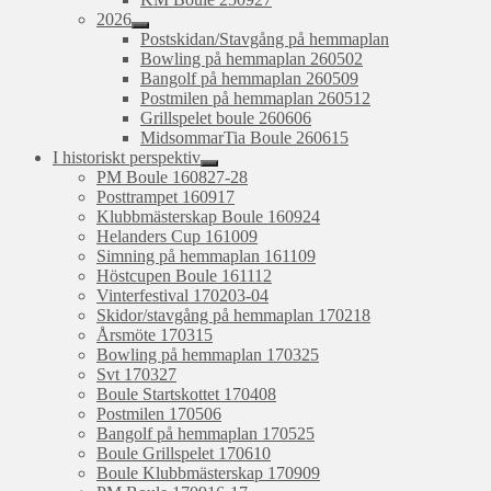
2026
expandera
Postskidan/Stavgång på hemmaplan
undermeny
Bowling på hemmaplan 260502
Bangolf på hemmaplan 260509
Postmilen på hemmaplan 260512
Grillspelet boule 260606
MidsommarTia Boule 260615
I historiskt perspektiv
expandera
PM Boule 160827-28
undermeny
Posttrampet 160917
Klubbmästerskap Boule 160924
Helanders Cup 161009
Simning på hemmaplan 161109
Höstcupen Boule 161112
Vinterfestival 170203-04
Skidor/stavgång på hemmaplan 170218
Årsmöte 170315
Bowling på hemmaplan 170325
Svt 170327
Boule Startskottet 170408
Postmilen 170506
Bangolf på hemmaplan 170525
Boule Grillspelet 170610
Boule Klubbmästerskap 170909