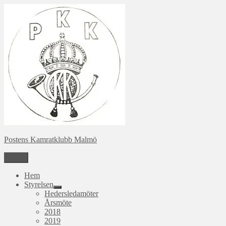
Hoppa
till
innehåll
Postens Kamratklubb Malmö
Meny
Hem
Styrelsen
expandera
Hedersledamöter
undermeny
Årsmöte
2018
2019