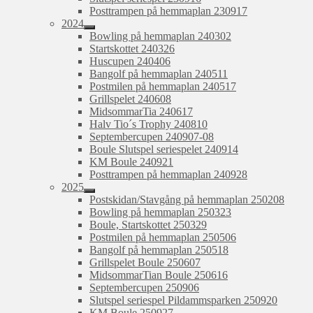
Posttrampen på hemmaplan 230917
2024
expandera
Bowling på hemmaplan 240302
undermeny
Startskottet 240326
Huscupen 240406
Bangolf på hemmaplan 240511
Postmilen på hemmaplan 240517
Grillspelet 240608
MidsommarTia 240617
Halv Tio´s Trophy 240810
Septembercupen 240907-08
Boule Slutspel seriespelet 240914
KM Boule 240921
Posttrampen på hemmaplan 240928
2025
expandera
Postskidan/Stavgång på hemmaplan 250208
undermeny
Bowling på hemmaplan 250323
Boule, Startskottet 250329
Postmilen på hemmaplan 250506
Bangolf på hemmaplan 250518
Grillspelet Boule 250607
MidsommarTian Boule 250616
Septembercupen 250906
Slutspel seriespel Pildammsparken 250920
KM Boule 250927